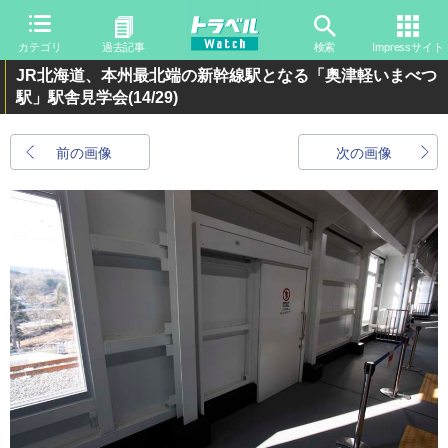
カテゴリ
過去記事
検索
Impressサイト
JR北海道、本州最北端の新幹線駅となる「奥津軽いまべつ
駅」駅舎見学会
(14/29)
前の画像
次の画像