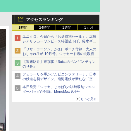
アクセスランキング
1時間
24時間
1週間
1カ月
ユニクロ、今日から「お盆特別セール」。涼感
シアサッカーワンピース待望値下げ、撥水ギア
ショーツは1990円に
「リサ・ラーソン」がま口ポーチ付録、大人の
おしゃれ手帖 10月号。ジャカード織の北欧猫デ
ザイン
【週末駅弁】東京駅「Suicaのペンギン チキン
のり弁」
フェラーリを手がけたピニンファリーナ、日本
の鉄道を初デザイン。南海電鉄が新たな「空港
特急」をなにわ筋線へ導入
本日発売「シャカ」じゃばら式4層収納ショル
ダーバッグが付録、MonoMax 9月号
もっと見る