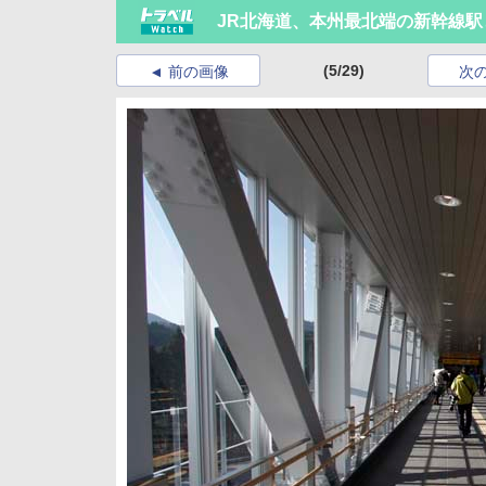
JR北海道、本州最北端の新幹線
(5/29)
前の画像
次