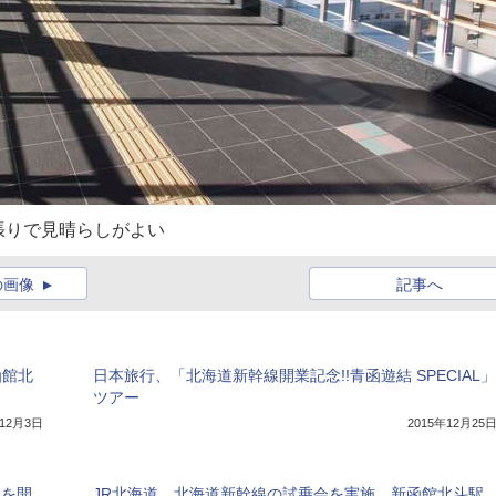
張りで見晴らしがよい
の画像
記事へ
函館北
日本旅行、「北海道新幹線開業記念!!青函遊結 SPECIAL」
ツアー
年12月3日
2015年12月25
ンを開
JR北海道、北海道新幹線の試乗会を実施。新函館北斗駅