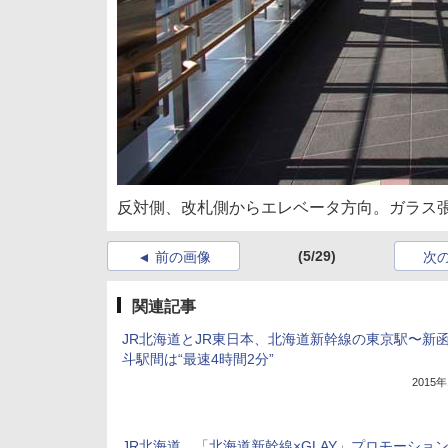
反対側、改札側からエレベータ方向。ガラス
(5/29)
前の画像
次
関連記事
JR北海道とJR東日本、北海道新幹線の東京駅〜新
斗駅間は“最速4時間2分”
2015
JR北海道、「北海道新幹線×GLAY」プロモーショ