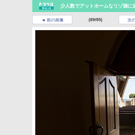
少人数でアットホームなリゾ婚に適
(89/95)
前の画像
次