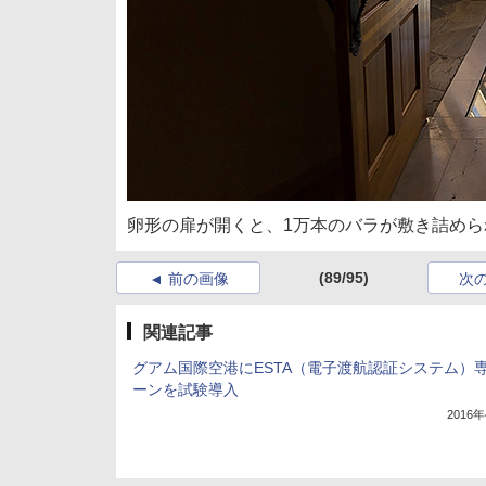
卵形の扉が開くと、1万本のバラが敷き詰めら
(89/95)
前の画像
次
関連記事
グアム国際空港にESTA（電子渡航認証システム）
ーンを試験導入
2016