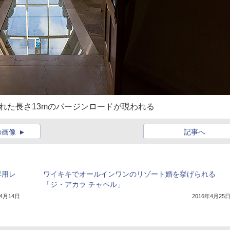
れた長さ13mのバージンロードが現われる
の画像
記事へ
専用レ
ワイキキでオールインワンのリゾート婚を挙げられる
「ジ・アカラ チャペル」
年4月14日
2016年4月25