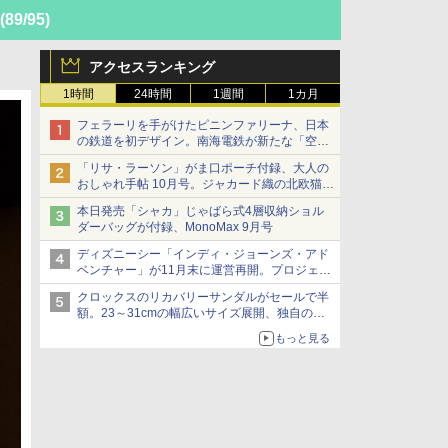
(89/95)
アクセスランキング
1時間
24時間
1週間
1カ月
フェラーリを手がけたピニンファリーナ、日本
の鉄道を初デザイン。南海電鉄が新たな「空港
特急」をなにわ筋線へ導入
「リサ・ラーソン」がま口ポーチ付録、大人の
おしゃれ手帖 10月号。ジャカード織の北欧猫デ
ザイン
本日発売「シャカ」じゃばら式4層収納ショル
ダーバッグが付録、MonoMax 9月号
ディズニーシー「インディ・ジョーンズ・アド
ベンチャー」が11月末に運営再開。プロジェク
ションマッピングを追加、DPAは1500円
クロックスのリカバリーサンダルがセールで半
額。23～31cmの幅広いサイズ展開、独自のク
ッション素材を採用
もっと見る