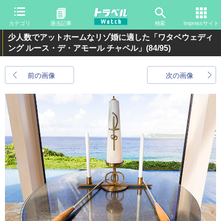
カテゴリ
過去記事
検索
Impressサイト
少人数でアットホームなリゾ婚に適した「ワタベウェディ
ング ルース・デ・アモール チャペル」
(84/95)
前の画像
次の画像