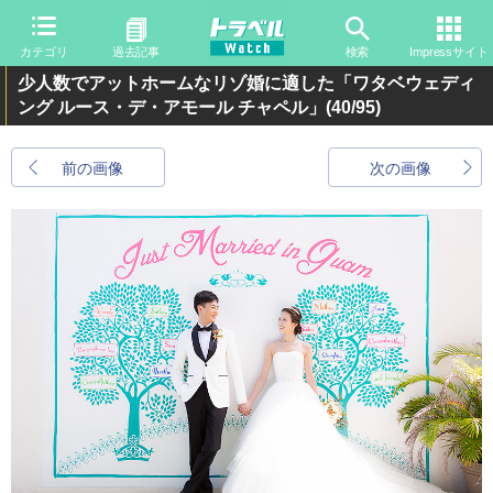
カテゴリ
過去記事
検索
Impressサイト
少人数でアットホームなリゾ婚に適した「ワタベウェディ
ング ルース・デ・アモール チャペル」
(40/95)
前の画像
次の画像