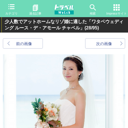
カテゴリ
過去記事
検索
Impressサイト
少人数でアットホームなリゾ婚に適した「ワタベウェディ
ング ルース・デ・アモール チャペル」
(28/95)
前の画像
次の画像