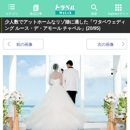
カテゴリ
過去記事
検索
Impressサイト
少人数でアットホームなリゾ婚に適した「ワタベウェディ
ング ルース・デ・アモール チャペル」
(20/95)
前の画像
次の画像