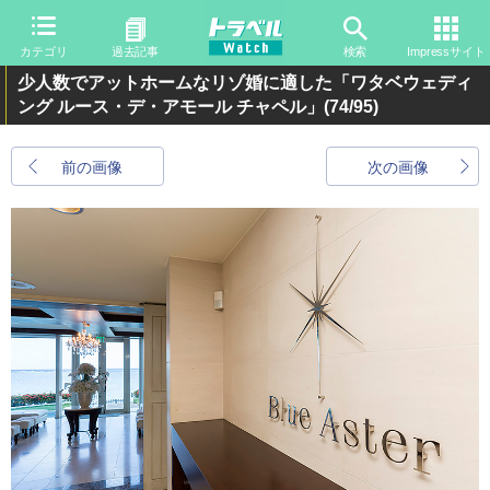
カテゴリ
過去記事
検索
Impressサイト
少人数でアットホームなリゾ婚に適した「ワタベウェディ
ング ルース・デ・アモール チャペル」
(74/95)
前の画像
次の画像