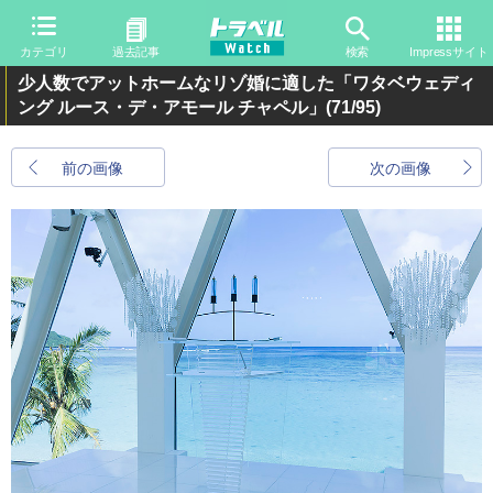
カテゴリ
過去記事
検索
Impressサイト
少人数でアットホームなリゾ婚に適した「ワタベウェディ
ング ルース・デ・アモール チャペル」
(71/95)
前の画像
次の画像