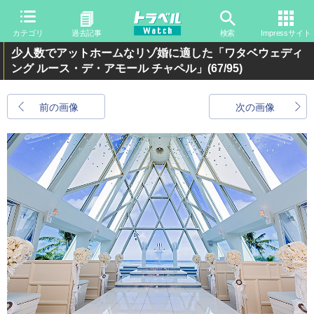
カテゴリ
過去記事
検索
Impressサイト
少人数でアットホームなリゾ婚に適した「ワタベウェディ
ング ルース・デ・アモール チャペル」
(67/95)
前の画像
次の画像