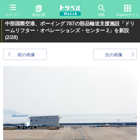
カテゴリ
過去記事
検索
Impressサイト
中部国際空港、ボーイング 787の部品輸送支援施設「ドリ
ームリフター・オペレーションズ・センター 2」を新設
(2/28)
前の画像
次の画像