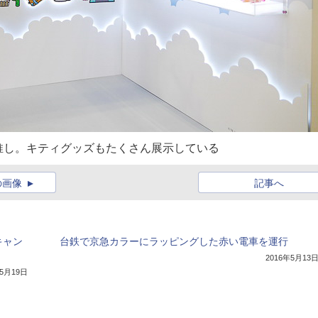
推し。キティグッズもたくさん展示している
の画像
記事へ
キャン
台鉄で京急カラーにラッピングした赤い電車を運行
2016年5月13
年5月19日