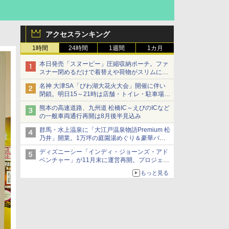
アクセスランキング
1時間
24時間
1週間
1カ月
本日発売「スヌーピー」圧縮収納ポーチ。ファ
スナー閉めるだけで着替えや荷物がスリムにま
とまる
名神 大津SA「びわ湖大花火大会」開催に伴い
閉鎖。明日15～21時は店舗・トイレ・駐車場の
利用不可
熊本の高速道路、九州道 松橋IC～えびのICなど
の一般車両通行再開は8月後半見込み
群馬・水上温泉に「大江戸温泉物語Premium 松
乃井」開業。1万坪の庭園湯めぐり＆豪華バイ
キングを体験してきた！
ディズニーシー「インディ・ジョーンズ・アド
ベンチャー」が11月末に運営再開。プロジェク
ションマッピングを追加、DPAは1500円
もっと見る