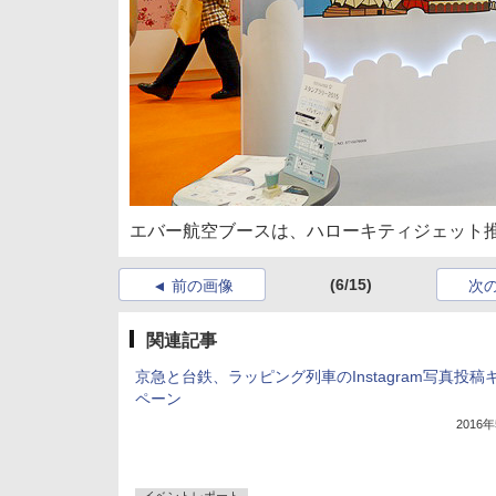
エバー航空ブースは、ハローキティジェット
(6/15)
前の画像
次
関連記事
京急と台鉄、ラッピング列車のInstagram写真投稿
ペーン
2016