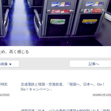
ため、高く感じる
の画像
記事へ
REE
京成電鉄と韓国・空港鉄道、「韓国へ、日本へ、Go！
Go！キャンペーン」
年12月6日
2018年2月13
成田空港「行き」バスの予約で運賃が800円になる「粋割