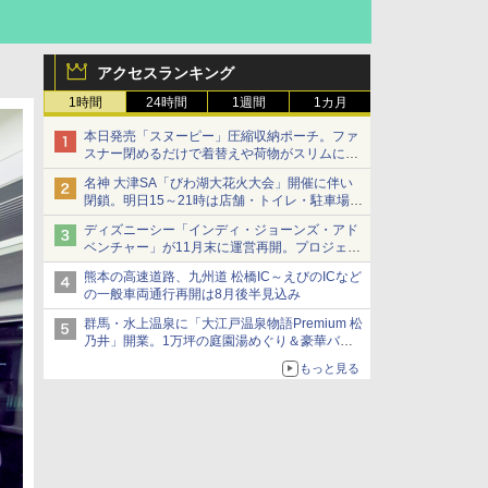
アクセスランキング
1時間
24時間
1週間
1カ月
本日発売「スヌーピー」圧縮収納ポーチ。ファ
スナー閉めるだけで着替えや荷物がスリムにま
とまる
名神 大津SA「びわ湖大花火大会」開催に伴い
閉鎖。明日15～21時は店舗・トイレ・駐車場の
利用不可
ディズニーシー「インディ・ジョーンズ・アド
ベンチャー」が11月末に運営再開。プロジェク
ションマッピングを追加、DPAは1500円
熊本の高速道路、九州道 松橋IC～えびのICなど
の一般車両通行再開は8月後半見込み
群馬・水上温泉に「大江戸温泉物語Premium 松
乃井」開業。1万坪の庭園湯めぐり＆豪華バイ
キングを体験してきた！
もっと見る