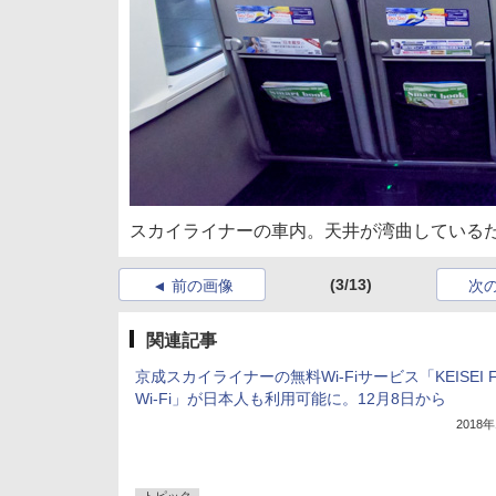
スカイライナーの車内。天井が湾曲している
(3/13)
前の画像
次
関連記事
京成スカイライナーの無料Wi-Fiサービス「KEISEI F
Wi-Fi」が日本人も利用可能に。12月8日から
2018