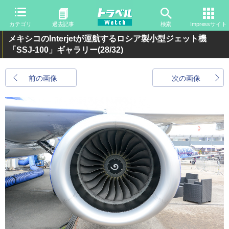
カテゴリ
過去記事
検索
Impressサイト
メキシコのInterjetが運航するロシア製小型ジェット機
「SSJ-100」ギャラリー
(28/32)
前の画像
次の画像