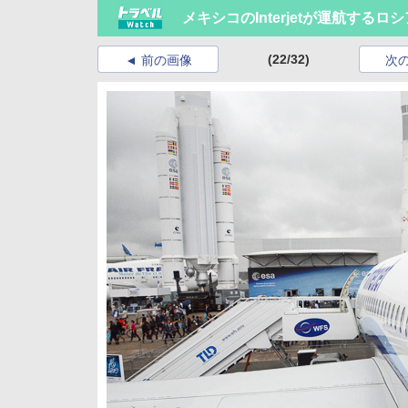
メキシコのInterjetが運航する
(22/32)
前の画像
次