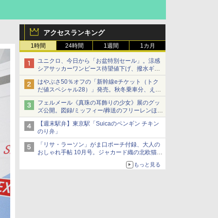
アクセスランキング
1時間
24時間
1週間
1カ月
ユニクロ、今日から「お盆特別セール」。涼感
シアサッカーワンピース待望値下げ、撥水ギア
ショーツは1990円に
はやぶさ50％オフの「新幹線eチケット（トク
だ値スペシャル28）」発売。秋冬乗車分、えき
ねっと限定
フェルメール《真珠の耳飾りの少女》展のグッ
ズ公開。図録/ミッフィー/葬送のフリーレンほ
か、注目ブランドコラボが実現
【週末駅弁】東京駅「Suicaのペンギン チキン
のり弁」
「リサ・ラーソン」がま口ポーチ付録、大人の
おしゃれ手帖 10月号。ジャカード織の北欧猫デ
ザイン
もっと見る