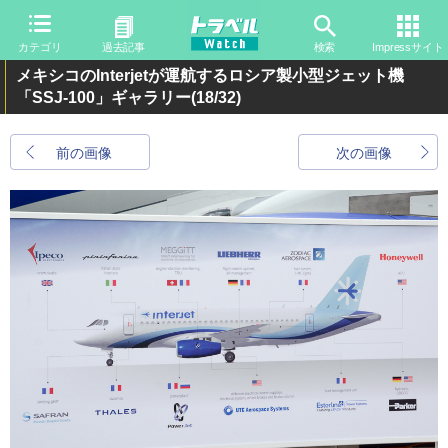
カテゴリ
過去記事
検索
Impressサイト
メキシコのInterjetが運航するロシア製小型ジェット機
「SSJ-100」ギャラリー
(18/32)
前の画像
次の画像