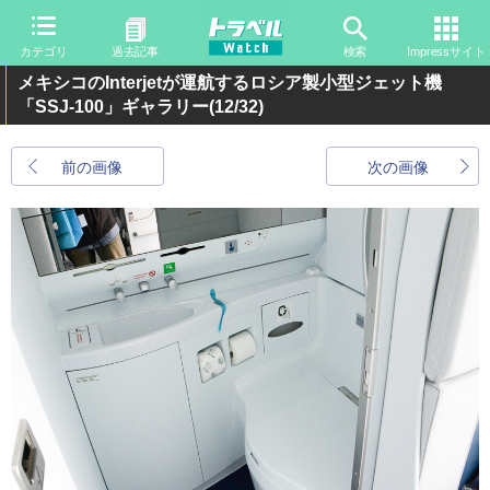
カテゴリ
過去記事
検索
Impressサイト
メキシコのInterjetが運航するロシア製小型ジェット機
「SSJ-100」ギャラリー
(12/32)
前の画像
次の画像