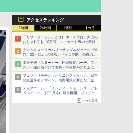
アクセスランキング
1時間
24時間
1週間
1カ月
「リサ・ラーソン」がま口ポーチ付録、大人の
おしゃれ手帖 10月号。ジャカード織の北欧猫デ
ザイン
クロックスのリカバリーサンダルがセールで半
額。23～31cmの幅広いサイズ展開、独自のク
ッション素材を採用
本日発売「スヌーピー」圧縮収納ポーチ。ファ
スナー閉めるだけで着替えや荷物がスリムにま
とまる
フェラーリを手がけたピニンファリーナ、日本
の鉄道を初デザイン。南海電鉄が新たな「空港
特急」をなにわ筋線へ導入
ディズニーシー「インディ・ジョーンズ・アド
ベンチャー」が11月末に運営再開。プロジェク
ションマッピングを追加、DPAは1500円
もっと見る