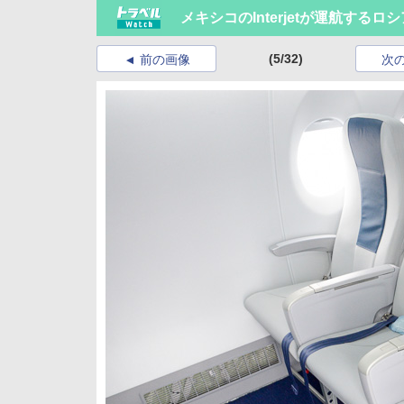
メキシコのInterjetが運航する
(5/32)
前の画像
次