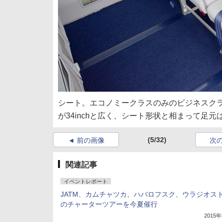
シート。エコノミークラスのみのビジネスク
が34inchと広く、シート形状と相まって足
(5/32)
前の画像
次
関連記事
イベントレポート
JATM、カムチャツカ、ハバロフスク、ウラジオス
のチャーターツアーを今夏催行
2015