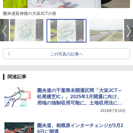
圏央道延伸後の大栄JCTの形
この写真の記事へ
関連記事
圏央道の千葉県未開通区間「大栄JCT～
松尾横芝IC」。2025年3月開通に向け、
用地の強制収用可能に。土地収用法に基
づく事業認定が告示
2019年7月10日
圏央道、相模原インターチェンジが3月2
9日に開通