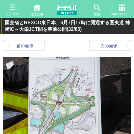
カテゴリ
過去記事
検索
Impressサイト
国交省とNEXCO東日本、6月7日17時に開通する圏央道 神
崎IC～大栄JCT間を事前公開
(32/85)
前の画像
次の画像