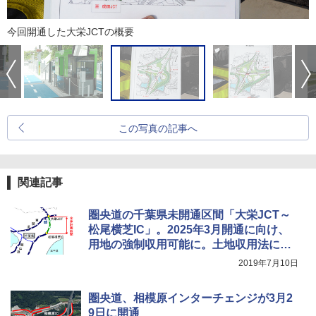
今回開通した大栄JCTの概要
この写真の記事へ
関連記事
圏央道の千葉県未開通区間「大栄JCT～
松尾横芝IC」。2025年3月開通に向け、
用地の強制収用可能に。土地収用法に基
づく事業認定が告示
2019年7月10日
圏央道、相模原インターチェンジが3月2
9日に開通