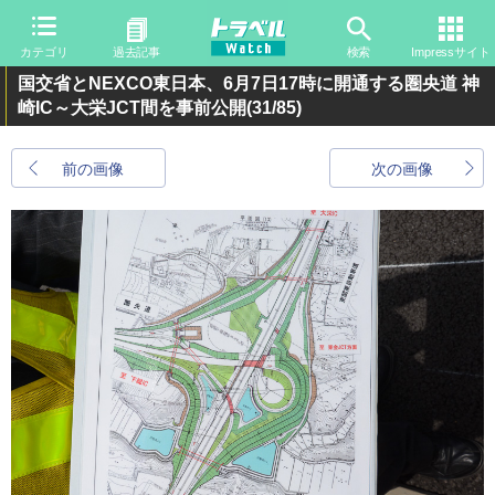
カテゴリ
過去記事
検索
Impressサイト
国交省とNEXCO東日本、6月7日17時に開通する圏央道 神
崎IC～大栄JCT間を事前公開
(31/85)
前の画像
次の画像