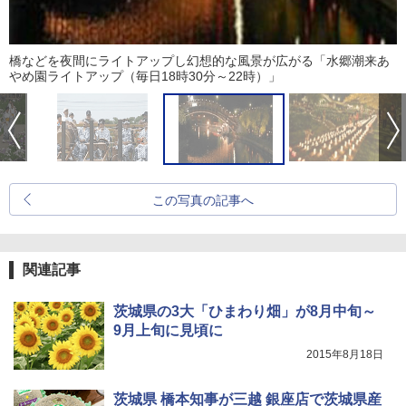
橋などを夜間にライトアップし幻想的な風景が広がる「水郷潮来あ
やめ園ライトアップ（毎日18時30分～22時）」
この写真の記事へ
関連記事
茨城県の3大「ひまわり畑」が8月中旬～
9月上旬に見頃に
2015年8月18日
茨城県 橋本知事が三越 銀座店で茨城県産