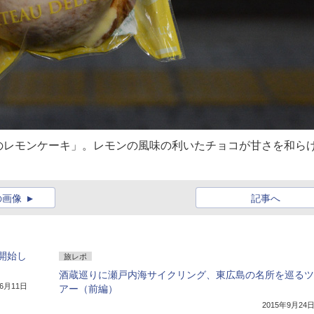
のレモンケーキ」。レモンの風味の利いたチョコが甘さを和ら
の画像
記事へ
開始し
旅レポ
酒蔵巡りに瀬戸内海サイクリング、東広島の名所を巡るツ
年6月11日
アー（前編）
2015年9月24