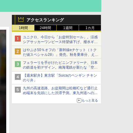
アクセスランキング
1時間
24時間
1週間
1カ月
ユニクロ、今日から「お盆特別セール」。涼感
シアサッカーワンピース待望値下げ、撥水ギア
ショーツは1990円に
はやぶさ50％オフの「新幹線eチケット（トク
だ値スペシャル28）」発売。秋冬乗車分、えき
ねっと限定
フェラーリを手がけたピニンファリーナ、日本
の鉄道を初デザイン。南海電鉄が新たな「空港
特急」をなにわ筋線へ導入
【週末駅弁】東京駅「Suicaのペンギン チキン
のり弁」
九州の高速道路、お盆期間は松橋ICなど通行止
め端末を先頭にした渋滞予測。東九州道への迂
回は料金調整を実施
もっと見る