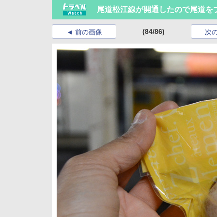
尾道松江線が開通したので尾道を
(84/86)
前の画像
次