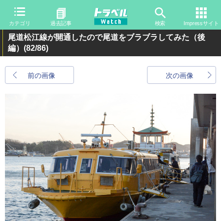
カテゴリ
過去記事
検索
Impressサイト
尾道松江線が開通したので尾道をブラブラしてみた（後
編）
(82/86)
前の画像
次の画像