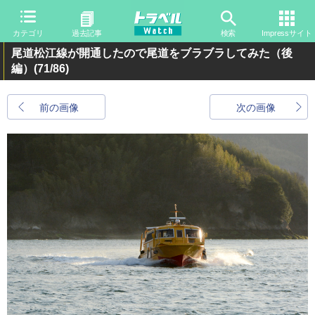
カテゴリ
過去記事
検索
Impressサイト
尾道松江線が開通したので尾道をブラブラしてみた（後
編）
(71/86)
前の画像
次の画像