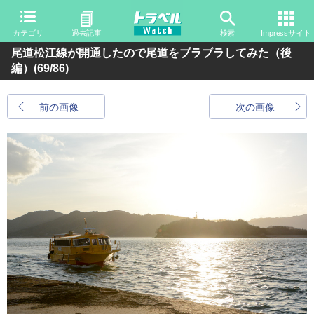
カテゴリ
過去記事
検索
Impressサイト
尾道松江線が開通したので尾道をブラブラしてみた（後
編）
(69/86)
前の画像
次の画像