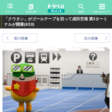
カテゴリ
過去記事
検索
Impressサイト
「クウタン」がゴールテープを切って成田空港 第3ターミ
ナルが開業
(4/10)
前の画像
次の画像