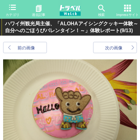
カテゴリ
過去記事
検索
Impressサイト
ハワイ州観光局主催、「ALOHAアイシングクッキー体験～
自分へのごほうびバレンタイン！～」体験レポート
(9/13)
前の画像
次の画像