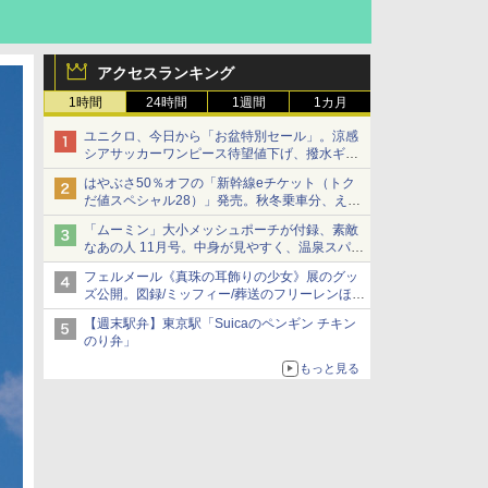
アクセスランキング
1時間
24時間
1週間
1カ月
ユニクロ、今日から「お盆特別セール」。涼感
シアサッカーワンピース待望値下げ、撥水ギア
ショーツは1990円に
はやぶさ50％オフの「新幹線eチケット（トク
だ値スペシャル28）」発売。秋冬乗車分、えき
ねっと限定
「ムーミン」大小メッシュポーチが付録、素敵
なあの人 11月号。中身が見やすく、温泉スパに
も使える
フェルメール《真珠の耳飾りの少女》展のグッ
ズ公開。図録/ミッフィー/葬送のフリーレンほ
か、注目ブランドコラボが実現
【週末駅弁】東京駅「Suicaのペンギン チキン
のり弁」
もっと見る