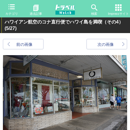
カテゴリ
過去記事
検索
Impressサイト
ハワイアン航空のコナ直行便でハワイ島を満喫（その4）
(5/27)
前の画像
次の画像