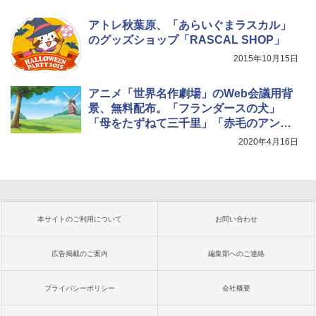
アトレ秋葉原、「あらいぐまラスカル」
のグッズショップ「RASCAL SHOP」
2015年10月15日
アニメ「世界名作劇場」のWeb会議用背
景、無料配布。「フランダースの犬」
「母をたずねて三千里」「赤毛のアン」
「トム・ソーヤーの冒険」「ピーターパ
2020年4月16日
ンの冒険」「七つの海のティコ」の6作品
本サイトのご利用について
お問い合わせ
広告掲載のご案内
編集部へのご連絡
プライバシーポリシー
会社概要