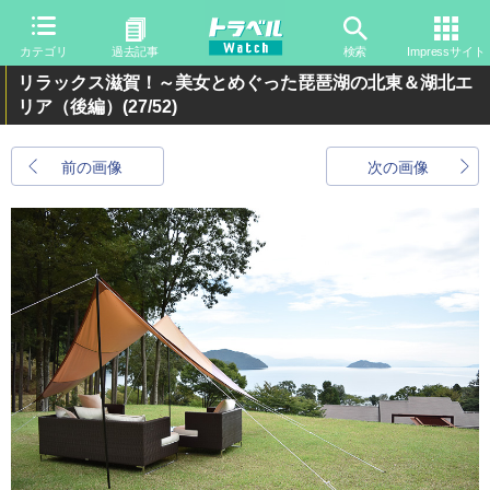
カテゴリ
過去記事
検索
Impressサイト
リラックス滋賀！～美女とめぐった琵琶湖の北東＆湖北エ
リア（後編）
(27/52)
前の画像
次の画像