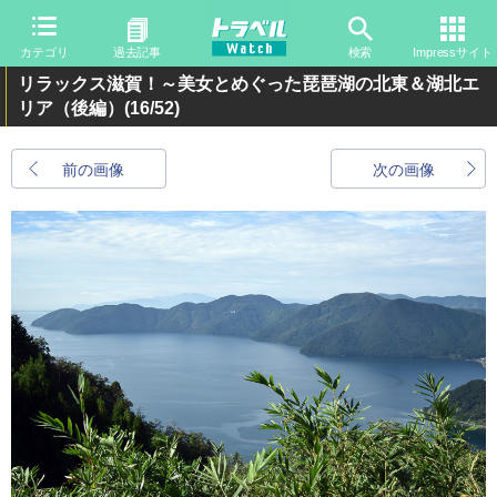
カテゴリ
過去記事
検索
Impressサイト
リラックス滋賀！～美女とめぐった琵琶湖の北東＆湖北エ
リア（後編）
(16/52)
前の画像
次の画像