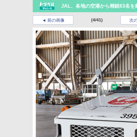
JAL、各地の空港から精鋭63名を
(4/41)
前の画像
次