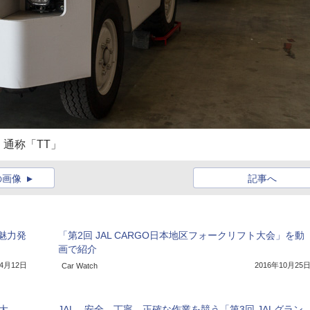
通称「TT」
の画像
記事へ
魅力発
「第2回 JAL CARGO日本地区フォークリフト大会」を動
画で紹介
年4月12日
2016年10月25
Car Watch
ト大
JAL、安全、丁寧、正確な作業を競う「第3回 JALグラン