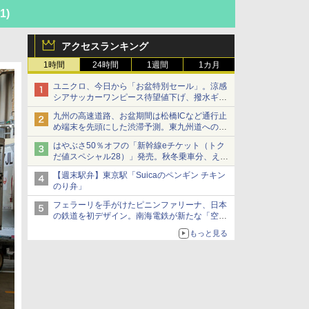
41)
アクセスランキング
1時間
24時間
1週間
1カ月
ユニクロ、今日から「お盆特別セール」。涼感
シアサッカーワンピース待望値下げ、撥水ギア
ショーツは1990円に
九州の高速道路、お盆期間は松橋ICなど通行止
め端末を先頭にした渋滞予測。東九州道への迂
回は料金調整を実施
はやぶさ50％オフの「新幹線eチケット（トク
だ値スペシャル28）」発売。秋冬乗車分、えき
ねっと限定
【週末駅弁】東京駅「Suicaのペンギン チキン
のり弁」
フェラーリを手がけたピニンファリーナ、日本
の鉄道を初デザイン。南海電鉄が新たな「空港
特急」をなにわ筋線へ導入
もっと見る