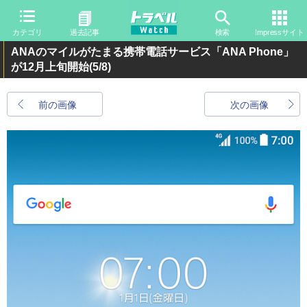
カテゴリ
過去記事
検索
Impressサイト
ANAのマイルがたまる携帯電話サービス「ANA Phone」
が12月上旬開始
(5/8)
前の画像
次の画像