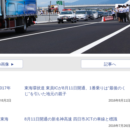
の画像
記事へ
017年
東海環状道 東員ICが8月11日開通、1番乗りは“最後のく
じ”を引いた地元の親子
7年8月2日
2016年8月11
～東海
8月11日開通の新名神高速 四日市JCTの車線と標識
2016年7月26