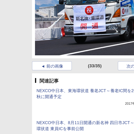
(33/35)
前の画像
次
関連記事
NEXCO中日本、東海環状道 養老JCT～養老IC間を2
秋に開通予定
201
NEXCO中日本、8月11日開通の新名神 四日市JCT
環状道 東員ICを事前公開