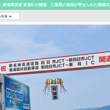
T～東海環状道 東員ICが開通、三重県の期待が寄せられた開通式
の画像