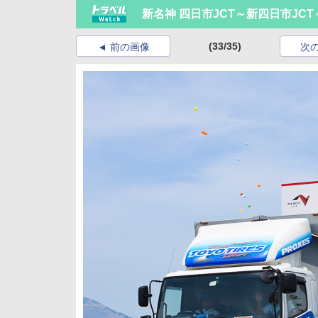
新名神 四日市JCT～新四日市JC
(33/35)
前の画像
次