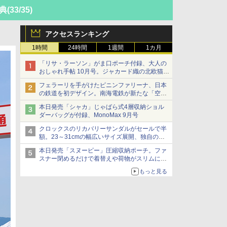
典
(33/35)
アクセスランキング
1時間
24時間
1週間
1カ月
「リサ・ラーソン」がま口ポーチ付録、大人の
おしゃれ手帖 10月号。ジャカード織の北欧猫デ
ザイン
フェラーリを手がけたピニンファリーナ、日本
の鉄道を初デザイン。南海電鉄が新たな「空港
特急」をなにわ筋線へ導入
本日発売「シャカ」じゃばら式4層収納ショル
ダーバッグが付録、MonoMax 9月号
クロックスのリカバリーサンダルがセールで半
額。23～31cmの幅広いサイズ展開、独自のク
ッション素材を採用
本日発売「スヌーピー」圧縮収納ポーチ。ファ
スナー閉めるだけで着替えや荷物がスリムにま
とまる
もっと見る