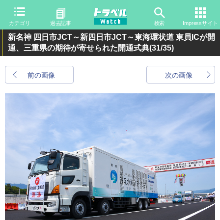
カテゴリ
過去記事
検索
Impressサイト
新名神 四日市JCT～新四日市JCT～東海環状道 東員ICが開
通、三重県の期待が寄せられた開通式典
(31/35)
前の画像
次の画像