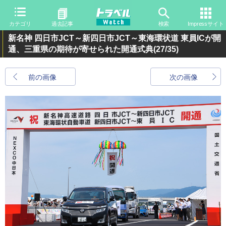
カテゴリ
過去記事
検索
Impressサイト
新名神 四日市JCT～新四日市JCT～東海環状道 東員ICが開
通、三重県の期待が寄せられた開通式典
(27/35)
前の画像
次の画像