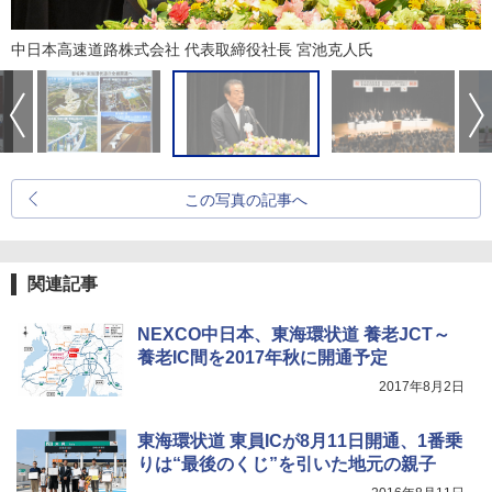
中日本高速道路株式会社 代表取締役社長 宮池克人氏
この写真の記事へ
関連記事
NEXCO中日本、東海環状道 養老JCT～
養老IC間を2017年秋に開通予定
2017年8月2日
東海環状道 東員ICが8月11日開通、1番乗
りは“最後のくじ”を引いた地元の親子