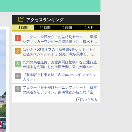
アクセスランキング
1時間
24時間
1週間
1カ月
ユニクロ、今日から「お盆特別セール」。涼感
シアサッカーワンピース待望値下げ、撥水ギア
ショーツは1990円に
はやぶさ50％オフの「新幹線eチケット（トク
だ値スペシャル28）」発売。秋冬乗車分、えき
ねっと限定
九州の高速道路、お盆期間は松橋ICなど通行止
め端末を先頭にした渋滞予測。東九州道への迂
回は料金調整を実施
【週末駅弁】東京駅「Suicaのペンギン チキン
のり弁」
フェラーリを手がけたピニンファリーナ、日本
の鉄道を初デザイン。南海電鉄が新たな「空港
特急」をなにわ筋線へ導入
もっと見る