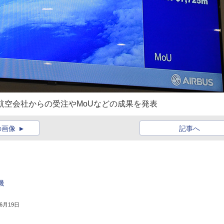
航空会社からの受注やMoUなどの成果を発表
の画像
記事へ
機
年6月19日