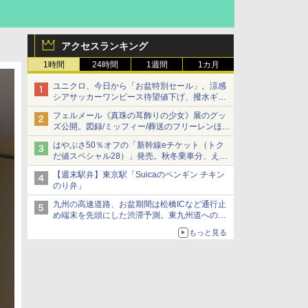
アクセスランキング
1時間
24時間
1週間
1カ月
ユニクロ、今日から「お盆特別セール」。涼感
シアサッカーワンピース待望値下げ、撥水ギア
ショーツは1990円に
フェルメール《真珠の耳飾りの少女》展のグッ
ズ公開。図録/ミッフィー/葬送のフリーレンほ
か、注目ブランドコラボが実現
はやぶさ50％オフの「新幹線eチケット（トク
だ値スペシャル28）」発売。秋冬乗車分、えき
ねっと限定
【週末駅弁】東京駅「Suicaのペンギン チキン
のり弁」
九州の高速道路、お盆期間は松橋ICなど通行止
め端末を先頭にした渋滞予測。東九州道への迂
回は料金調整を実施
もっと見る