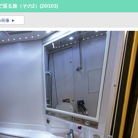
で巡る旅（その2）
(20/103)
の画像