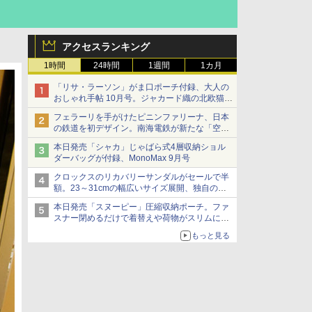
アクセスランキング
1時間
24時間
1週間
1カ月
「リサ・ラーソン」がま口ポーチ付録、大人の
おしゃれ手帖 10月号。ジャカード織の北欧猫デ
ザイン
フェラーリを手がけたピニンファリーナ、日本
の鉄道を初デザイン。南海電鉄が新たな「空港
特急」をなにわ筋線へ導入
本日発売「シャカ」じゃばら式4層収納ショル
ダーバッグが付録、MonoMax 9月号
クロックスのリカバリーサンダルがセールで半
額。23～31cmの幅広いサイズ展開、独自のク
ッション素材を採用
本日発売「スヌーピー」圧縮収納ポーチ。ファ
スナー閉めるだけで着替えや荷物がスリムにま
とまる
もっと見る