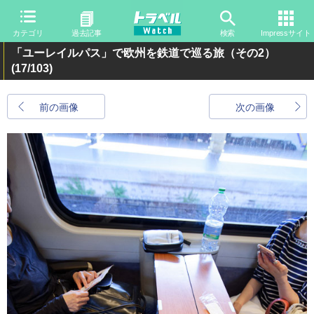
カテゴリ
過去記事
検索
Impressサイト
「ユーレイルパス」で欧州を鉄道で巡る旅（その2）
(17/103)
前の画像
次の画像