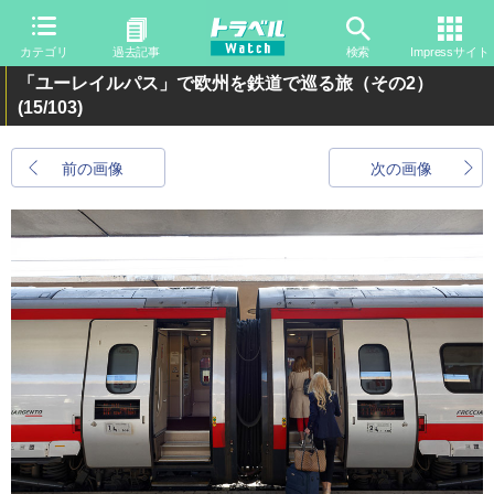
カテゴリ
過去記事
検索
Impressサイト
「ユーレイルパス」で欧州を鉄道で巡る旅（その2）
(15/103)
前の画像
次の画像