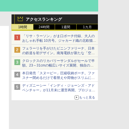
アクセスランキング
1時間
24時間
1週間
1カ月
「リサ・ラーソン」がま口ポーチ付録、大人の
おしゃれ手帖 10月号。ジャカード織の北欧猫デ
ザイン
フェラーリを手がけたピニンファリーナ、日本
の鉄道を初デザイン。南海電鉄が新たな「空港
特急」をなにわ筋線へ導入
クロックスのリカバリーサンダルがセールで半
額。23～31cmの幅広いサイズ展開、独自のク
ッション素材を採用
本日発売「スヌーピー」圧縮収納ポーチ。ファ
スナー閉めるだけで着替えや荷物がスリムにま
とまる
ディズニーシー「インディ・ジョーンズ・アド
ベンチャー」が11月末に運営再開。プロジェク
ションマッピングを追加、DPAは1500円
もっと見る