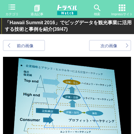
カテゴリ
過去記事
検索
Impressサイト
「Hawaii Summit 2016」でビッグデータを観光事業に活用
する技術と事例を紹介
(39/47)
前の画像
次の画像