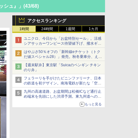
ッシュ』」
(43/68)
アクセスランキング
1時間
24時間
1週間
1カ月
ユニクロ、今日から「お盆特別セール」。涼感
シアサッカーワンピース待望値下げ、撥水ギア
ショーツは1990円に
はやぶさ50％オフの「新幹線eチケット（トク
だ値スペシャル28）」発売。秋冬乗車分、えき
ねっと限定
【週末駅弁】東京駅「Suicaのペンギン チキン
のり弁」
フェラーリを手がけたピニンファリーナ、日本
の鉄道を初デザイン。南海電鉄が新たな「空港
特急」をなにわ筋線へ導入
九州の高速道路、お盆期間は松橋ICなど通行止
め端末を先頭にした渋滞予測。東九州道への迂
回は料金調整を実施
もっと見る