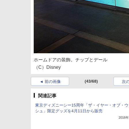
ホームドアの装飾。チップとデール
（C）Disney
(43/68)
前の画像
次
関連記事
東京ディズニーシー15周年「ザ・イヤー・オブ・ウ
シュ」限定グッズを4月11日から販売
2016