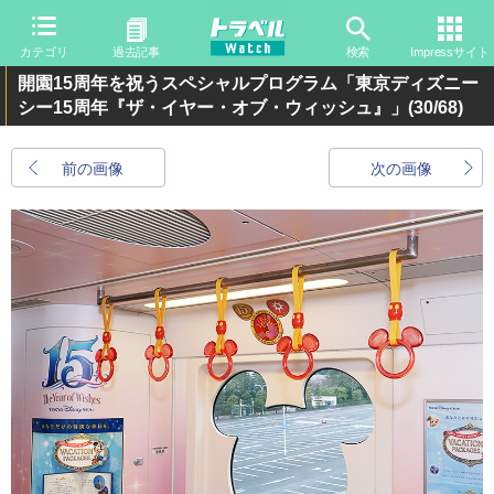
カテゴリ
過去記事
検索
Impressサイト
開園15周年を祝うスペシャルプログラム「東京ディズニー
シー15周年『ザ・イヤー・オブ・ウィッシュ』」
(30/68)
前の画像
次の画像