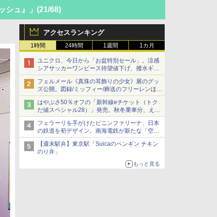
ッシュ』」
(21/68)
アクセスランキング
1時間
24時間
1週間
1カ月
ユニクロ、今日から「お盆特別セール」。涼感
シアサッカーワンピース待望値下げ、撥水ギア
ショーツは1990円に
フェルメール《真珠の耳飾りの少女》展のグッ
ズ公開。図録/ミッフィー/葬送のフリーレンほ
か、注目ブランドコラボが実現
はやぶさ50％オフの「新幹線eチケット（トク
だ値スペシャル28）」発売。秋冬乗車分、えき
ねっと限定
フェラーリを手がけたピニンファリーナ、日本
の鉄道を初デザイン。南海電鉄が新たな「空港
特急」をなにわ筋線へ導入
【週末駅弁】東京駅「Suicaのペンギン チキン
のり弁」
もっと見る