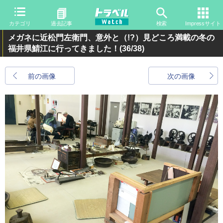
カテゴリ
過去記事
検索
Impressサイト
メガネに近松門左衛門、意外と（!?）見どころ満載の冬の
福井県鯖江に行ってきました！
(36/38)
前の画像
次の画像