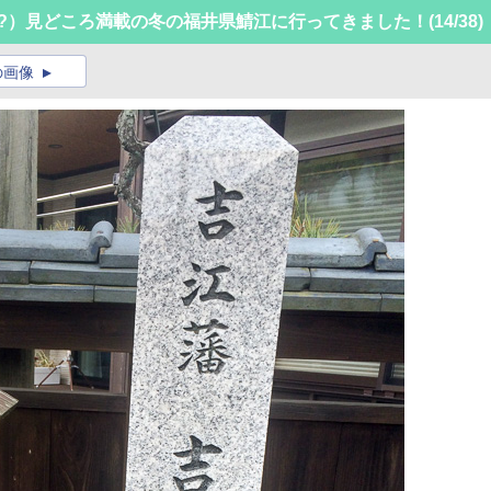
!?）見どころ満載の冬の福井県鯖江に行ってきました！
(14/38)
の画像