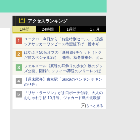
アクセスランキング
1時間
24時間
1週間
1カ月
ユニクロ、今日から「お盆特別セール」。涼感
シアサッカーワンピース待望値下げ、撥水ギア
ショーツは1990円に
はやぶさ50％オフの「新幹線eチケット（トク
だ値スペシャル28）」発売。秋冬乗車分、えき
ねっと限定
フェルメール《真珠の耳飾りの少女》展のグッ
ズ公開。図録/ミッフィー/葬送のフリーレンほ
か、注目ブランドコラボが実現
【週末駅弁】東京駅「Suicaのペンギン チキン
のり弁」
「リサ・ラーソン」がま口ポーチ付録、大人の
おしゃれ手帖 10月号。ジャカード織の北欧猫デ
ザイン
もっと見る