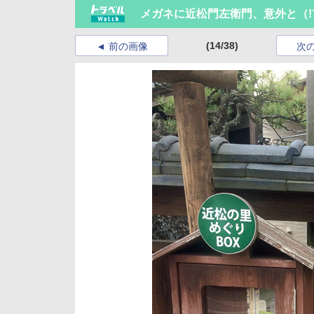
メガネに近松門左衛門、意外と（
(14/38)
前の画像
次